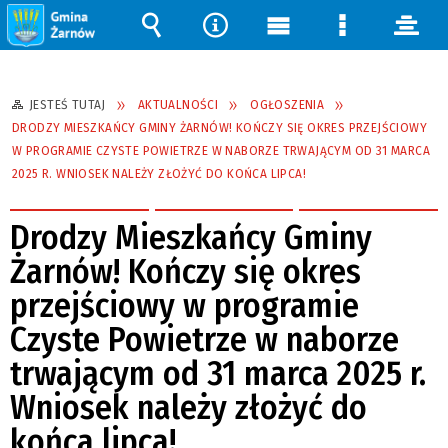
Wyszukiwarka
Narzędzia
Menu
Menu
pane
główne
szczegółow
JESTEŚ TUTAJ
AKTUALNOŚCI
OGŁOSZENIA
DRODZY MIESZKAŃCY GMINY ŻARNÓW! KOŃCZY SIĘ OKRES PRZEJŚCIOWY
W PROGRAMIE CZYSTE POWIETRZE W NABORZE TRWAJĄCYM OD 31 MARCA
2025 R. WNIOSEK NALEŻY ZŁOŻYĆ DO KOŃCA LIPCA!
Drodzy Mieszkańcy Gminy
Żarnów! Kończy się okres
przejściowy w programie
Czyste Powietrze w naborze
trwającym od 31 marca 2025 r.
Wniosek należy złożyć do
końca lipca!