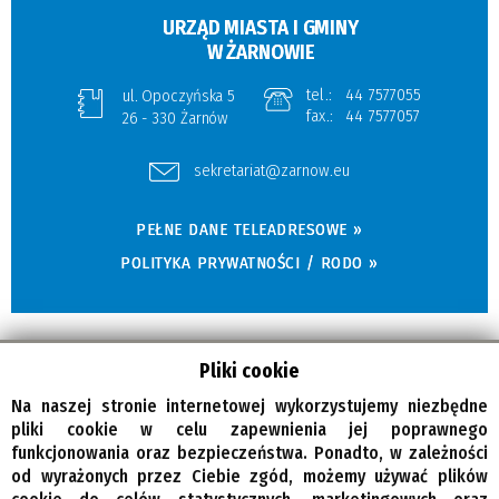
URZĄD MIASTA I GMINY
W ŻARNOWIE
tel.:
44 7577055
ul. Opoczyńska 5
fax.:
44 7577057
26 - 330 Żarnów
sekretariat@zarnow.eu
PEŁNE DANE TELEADRESOWE »
POLITYKA PRYWATNOŚCI / RODO »
Pliki cookie
Na naszej stronie internetowej wykorzystujemy niezbędne
pliki cookie w celu zapewnienia jej poprawnego
funkcjonowania oraz bezpieczeństwa. Ponadto, w zależności
od wyrażonych przez Ciebie zgód, możemy używać plików
© Wszelkie prawa zastrzeżone, Gmina Żarnów