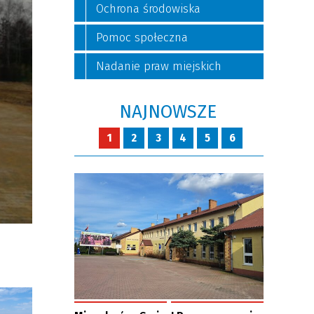
Ochrona środowiska
Pomoc społeczna
Nadanie praw miejskich
NAJNOWSZE
1
2
3
4
5
6