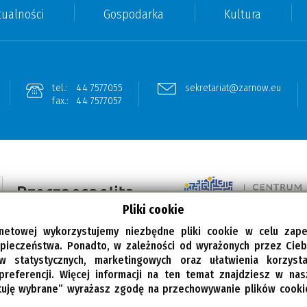
tualności
Gospodarka
Kultura
tel.:
44 7577055
sekretariat@zarnow.eu
fax.:
44 7577057
Pliki cookie
rnetowej wykorzystujemy niezbędne pliki cookie w celu zap
zpieczeństwa. Ponadto, w zależności od wyrażonych przez Cie
w statystycznych, marketingowych oraz ułatwienia korzyst
preferencji. Więcej informacji na ten temat znajdziesz w na
tuję wybrane” wyrażasz zgodę na przechowywanie plików cook