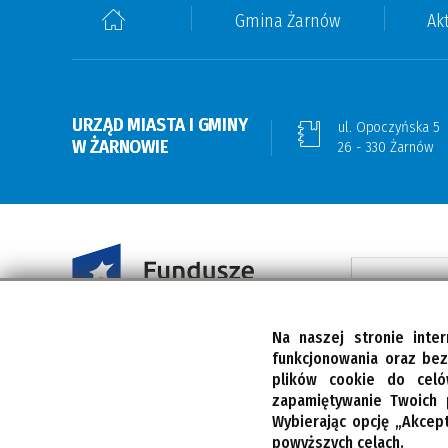
Gmina Żarnów
Ak
URZĄD MIASTA I GMINY
ul. Opoczyńska 5
W ŻARNOWIE
26 - 330 Żarnów
Na naszej stronie inte
funkcjonowania oraz be
plików cookie do celó
zapamiętywanie Twoich 
Wybierając opcję „Akcep
powyższych celach.