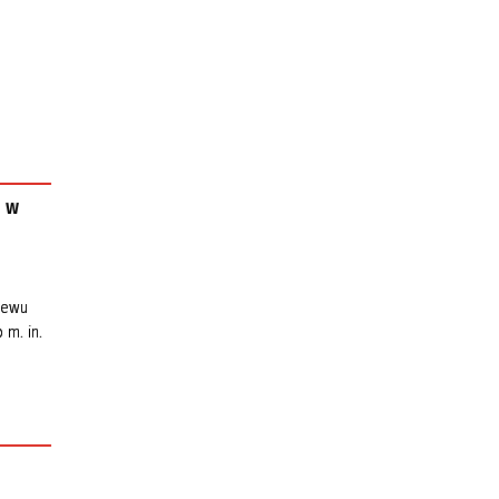
 w
lewu
 m. in.