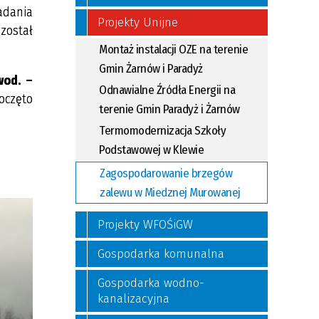
adania
Projekty Unijne
został
Montaż instalacji OZE na terenie
Gmin Żarnów i Paradyż
wod. –
Odnawialne Źródła Energii na
oczęto
terenie Gmin Paradyż i Żarnów
Termomodernizacja Szkoły
Podstawowej w Klewie
Zagospodarowanie brzegów
zalewu w Miedznej Murowanej
Projekty WFOŚiGW
Gospodarka komunalna
Gospodarka wodno-
kanalizacyjna