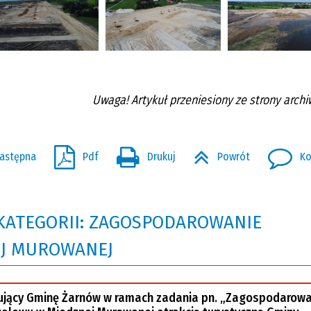
Uwaga! Artykuł przeniesiony ze strony archi
astępna
Pdf
Drukuj
Powrót
Ko
 KATEGORII: ZAGOSPODAROWANIE
EJ MUROWANEJ
ujący Gminę Żarnów w ramach zadania pn. „Zagospodarow