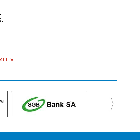
.
ści
RII