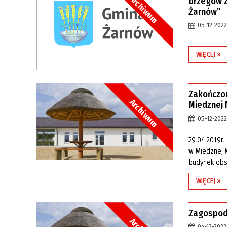
Archiwum
brzegów z
Żarnów”
05-12-2022
WIĘCEJ »
Zakończo
Archiwum
Miedznej
05-12-2022
29.04.2019r.
w Miedznej M
budynek obsł
WIĘCEJ »
Zagospod