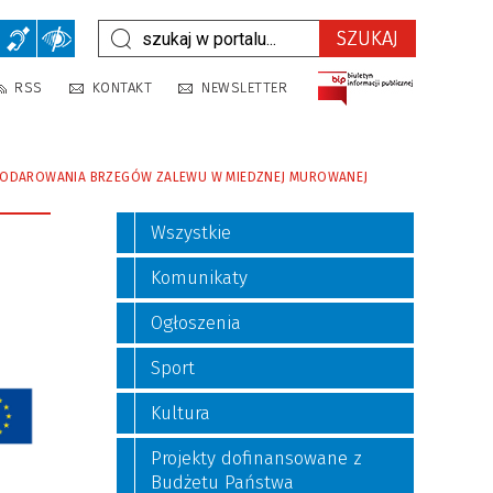
RSS
KONTAKT
NEWSLETTER
ODAROWANIA BRZEGÓW ZALEWU W MIEDZNEJ MUROWANEJ
Wszystkie
Komunikaty
Ogłoszenia
Sport
Kultura
Projekty dofinansowane z
Budżetu Państwa